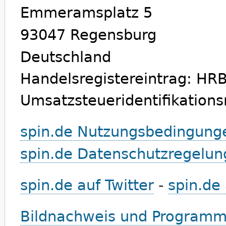
Emmeramsplatz 5
93047
Regensburg
Deutschland
Handelsregistereintrag: HR
Umsatzsteueridentifikatio
spin.de Nutzungsbedingung
spin.de Datenschutzregelun
spin.de auf Twitter
-
spin.de
Bildnachweis und Program