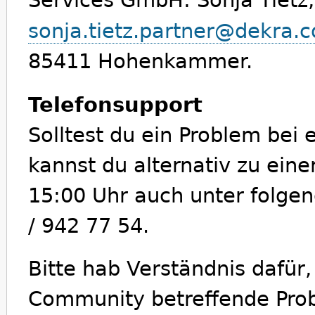
Services GmbH: Sonja Tietz,
sonja.tietz.partner@dekra.
85411 Hohenkammer.
Telefonsupport
Solltest du ein Problem bei
kannst du alternativ zu ein
15:00 Uhr auch unter folge
/ 942 77 54.
Bitte hab Verständnis dafür,
Community betreffende Prob